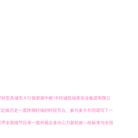
臂转型具城市大引领资源中枢“中经城投福美实业集团有限公
方定格历史一度跨潮封域的时段节点。参与多方共同谱写了一
程序全面细节目录一致外籍众多向心力新轮效—给标准与全投