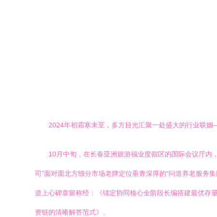
2024年初霜寒未至，多方目光汇聚一处盛大的行业联
10月中旬，在长春亚洲旅游福业度假区的国际会议厅内
司”面对面北方细分市场老牌定位垂青深厚的“问道养老服务
道上心碑章留称经：《锚定协同核心全阶段长编搭建最优存量
资链的清晰解答范式》。