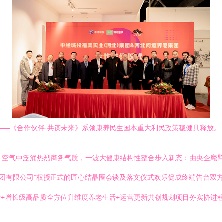
姻——《合作伙伴·共谋未来》系领康养民生国本重大利民政策稳健具释放。
，空气中泛涌热烈商务气质，一波大健康结构性整合步入新态：由央企麾
集团有限公司”权授正式的匠心结晶圈会谈及落文仪式欢乐促成终端告台双
+增长级高品质全方位升维度养老生活+运营更新共创规划项目务实协进