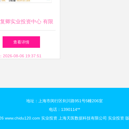
复卿实业投资中心 有限
架构下的实业投资实践与
查看详情
创新
26-08-06 19:37:51
地址：上海市闵行区剑川路951号5幢206室
电话：1390114**
026
www.chidu120.com
实业投资
上海天医数据科技有限公司
实业投资
版