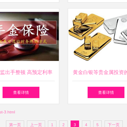
司总股本0.03%
监出手整顿 高预定利率
黄金白银等贵金属投资
险全面下架，险企加速布
今生
查看详情
查看详情
局实业投资转型
-3.html
第一页
上一页
1
2
3
4
5
下一页