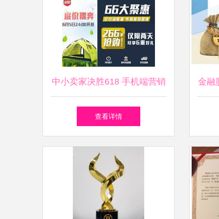
中小卖家决胜618 手机端营销
金融
布局与经营管理的多维赋能指
上时
查看详情
南