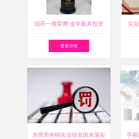
国药一致荣膺“金牛最具投资
实业
价值奖” 稳健增长与战略远见
查看详情
获市场高度认可
东莞市和锦实业投资因未落实
手握